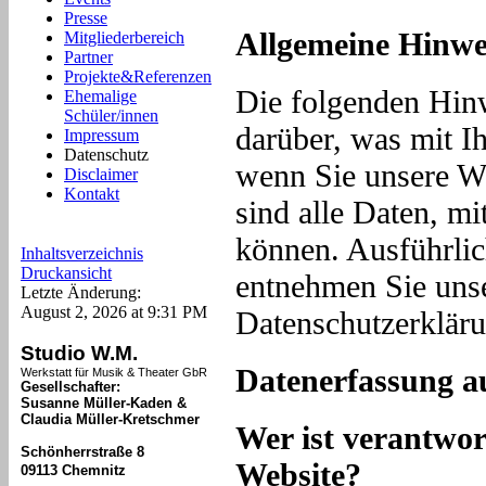
Presse
Allgemeine Hinwe
Mitgliederbereich
Partner
Projekte&Referenzen
Die folgenden Hinw
Ehemalige
Schüler/innen
darüber, was mit I
Impressum
Datenschutz
wenn Sie unsere W
Disclaimer
Kontakt
sind alle Daten, mi
können. Ausführli
Inhaltsverzeichnis
Druckansicht
entnehmen Sie unse
Letzte Änderung:
August 2, 2026 at 9:31 PM
Datenschutzerkläru
Studio W.M.
Datenerfassung a
Werkstatt für Musik & Theater GbR
Gesellschafter:
Susanne Müller-Kaden &
Claudia Müller-Kretschmer
Wer ist verantwor
Schönherrstraße 8
Website?
09113 Chemnitz